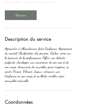
h
Réserver
Description du service
Apprendre à s’Abandonner, faire Confiance, Apaisement
du mental, Clarification des pensées, Lâcher-prise sur
la tyrannie de la performance, Offrir une détente
profonde, développer une conscience de son moi et de
son corps, découverte de nouvelles zones érogènes, se
sentir Vivant, Vibrant, Joyeux, retrouver une
Confiance en son corps et sa libido, éveiller votre
sensualité naturelle.
Coordonnées