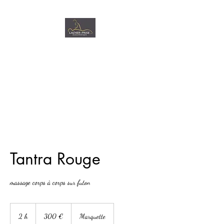
LACHER-PRISE
Massothérapie
Tantra Rouge
massage corps à corps sur futon
300
euros
2 h
2
300 €
Marquette