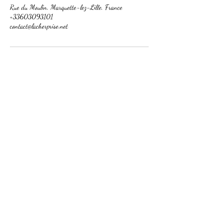
Rue du Moulin, Marquette-lez-Lille, France
+33603093101
contact@lacherprise.net