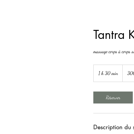
Tantra 
massage corps à corps s
300
euros
1 h 30 min
1
30
3
0
m
Réserver
i
n
Description du 