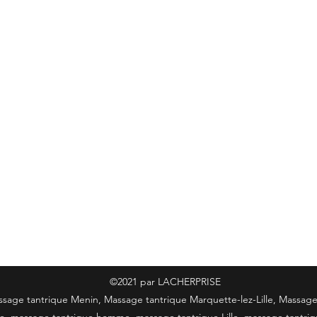
©2021 par LACHERPRISE
sage tantrique Menin, Massage tantrique Marquette-lez-Lille, Massag