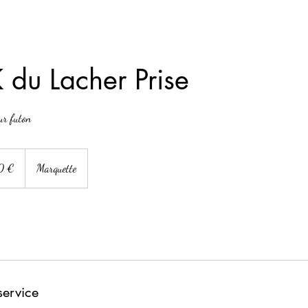
K du Lacher Prise
ur futon
0 €
Marquette
service