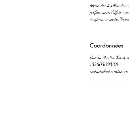
Apprendre à s’Abandonne
performance, Offrir une 
érogènes, se sentir Viva
Coordonnées
Rue du Moulin, Marquet
+33603093101
contact@lacherprise.net