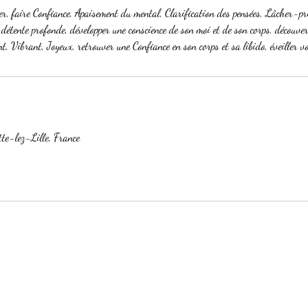
r, faire Confiance, Apaisement du mental, Clarification des pensées, Lâcher-pri
détente profonde, développer une conscience de son moi et de son corps, découver
nt, Vibrant, Joyeux, retrouver une Confiance en son corps et sa libido, éveiller vo
te-lez-Lille, France