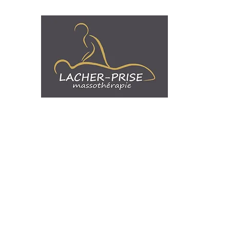
LACHER-PR
Massothérapie
Soin Détente
Sexothérapeute
Soin Tantrique
Soin